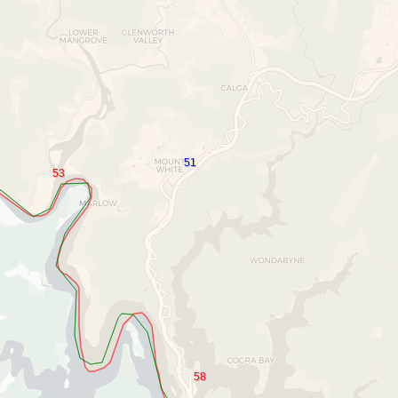
51
53
58